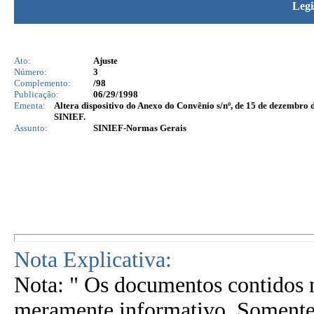
Legi
Ato:
Ajuste
Número:
3
Complemento:
/98
Publicação:
06/29/1998
Ementa:
Altera dispositivo do Anexo do Convênio s/nº, de 15 de dezembro 
SINIEF.
Assunto:
SINIEF-Normas Gerais
Nota Explicativa:
Nota: " Os documentos contidos n
meramente informativo. Somente 