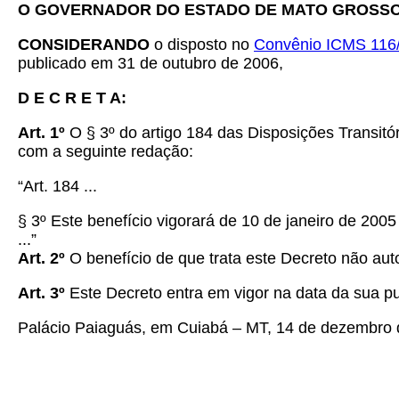
O GOVERNADOR DO ESTADO DE MATO GROSS
CONSIDERANDO
o disposto no
Convênio ICMS 116
publicado em 31 de outubro de 2006,
D E C R E T A:
Art. 1º
O
§ 3º do artigo 184 das Disposições Transitó
com a seguinte redação:
“Art. 184 ...
§ 3º Este benefício vigorará de 10 de janeiro de 20
...”
Art. 2º
O benefício de que trata este Decreto não auto
Art. 3º
Este Decreto entra em vigor na data da sua p
Palácio Paiaguás, em Cuiabá – MT, 14 de dezembro d