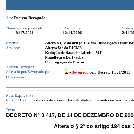
Ato:
Decreto-Revogado
Número/Complemento
Assinatura
Publica
8417
/2006
12/14/2006
12/14/2
Ementa:
Altera o § 3º do artigo 184 das Disposições Transit
Assunto:
Alterações do RICMS
Redução de Base de Cálculo - MT
Mandioca e Derivados
Prorrogação de Prazos
Alterou/Revogou:
Alterado por/Revogado por:
-
Revogado
pelo Decreto 1.821/2013
Observações:
Nota Explicativa:
Nota: " Os documentos contidos nesta base de dados têm caráter meramente infor
Texto:
DECRETO N° 8.417, DE 14 DE DEZEMBRO DE 200
Altera o § 3º do artigo 184 da