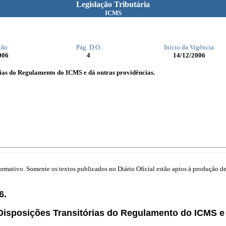
Legislação Tributária
ICMS
ção
Pág. D.O.
Início da Vigência
006
4
14/12/2006
órias do Regulamento do ICMS e dá outras providências.
mativo. Somente os textos publicados no Diário Oficial estão aptos à produção de 
6.
s Disposições Transitórias do Regulamento do ICMS e