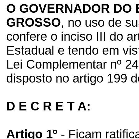
O GOVERNADOR DO 
GROSSO
, no uso de su
confere o inciso III do a
Estadual e tendo em vist
Lei Complementar nº 24 
disposto no artigo 199 d
D E C R E T A:
Artigo 1º
- Ficam ratifi