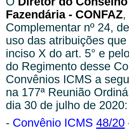
O
Diretor do Conselho 
Fazendária - CONFAZ
,
Complementar nº 24, de 
uso das atribuições que 
inciso X do art. 5° e pel
do Regimento desse Cons
Convênios ICMS a seguir
na 177ª Reunião Ordiná
dia 30 de julho de 2020:
-
Convênio ICMS
48/20