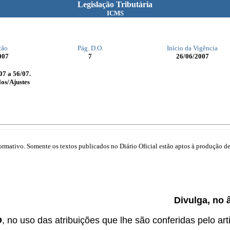
Legislação Tributária
ICMS
ção
Pág. D.O.
Início da Vigência
007
7
26/06/2007
07 a 56/07.
os/Ajustes
mativo. Somente os textos publicados no Diário Oficial estão aptos à produção de 
Divulga, no 
O
, no uso das atribuições que lhe são conferidas pelo arti