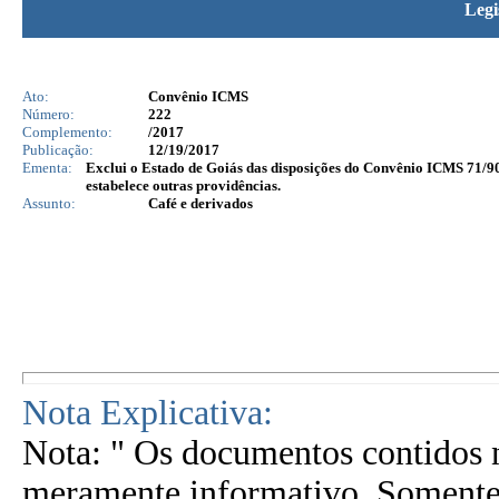
Legi
Ato:
Convênio ICMS
Número:
222
Complemento:
/2017
Publicação:
12/19/2017
Ementa:
Exclui o Estado de Goiás das disposições do Convênio ICMS 71/90, 
estabelece outras providências.
Assunto:
Café e derivados
Nota Explicativa:
Nota: " Os documentos contidos n
meramente informativo. Somente 