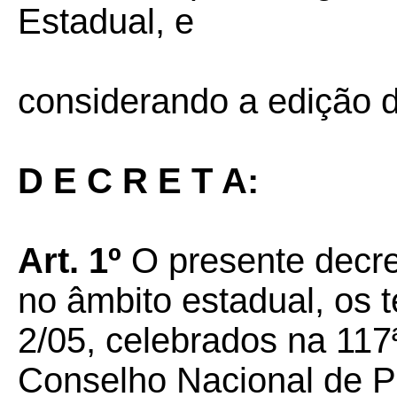
Estadual, e
considerando a edição d
D E C R E T A:
Art. 1º
O presente decret
no âmbito estadual, os 
2/05, celebrados na 117ª
Conselho Nacional de Po