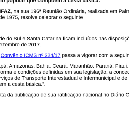
mo popular que compõem a cesta básica.
ONFAZ
, na sua 196ª Reunião Ordinária, realizada em Palm
de 1975, resolve celebrar o seguinte
e do Sul e Santa Catarina ficam incluídos nas disposi
 dezembro de 2017.
o
Convênio ICMS nº 224/17
passa a vigorar com a seguin
apá, Amazonas, Bahia, Ceará, Maranhão, Paraná, Piauí, 
 forma e condições definidas em sua legislação, a conc
viços de Transporte Interestadual e Intermunicipal e 
m a cesta básica.".
a da publicação de sua ratificação nacional no Diário Of