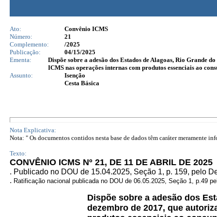
Ato:
Convênio ICMS
Número:
21
Complemento:
/2025
Publicação:
04/15/2025
Ementa:
Dispõe sobre a adesão dos Estados de Alagoas, Rio Grande do 
ICMS nas operações internas com produtos essenciais ao con
Assunto:
Isenção
Cesta Básica
Nota Explicativa:
Nota: " Os documentos contidos nesta base de dados têm caráter meramente infor
Texto:
CONVÊNIO ICMS Nº 21, DE 11 DE ABRIL DE 2025
. Publicado no DOU de 15.04.2025, Seção 1, p. 159, pelo 
.
Ratificação nacional publicada no DOU de 06.05.2025, Seção 1, p.49 pel
Dispõe sobre a adesão dos Est
dezembro de 2017, que autoriz