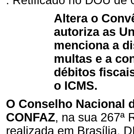
. Retificado no DOU de 
Altera o Con
autoriza as U
menciona a di
multas e a co
débitos fisca
o ICMS.
O Conselho Nacional de
CONFAZ
, na sua 267ª 
realizada em Brasília, D