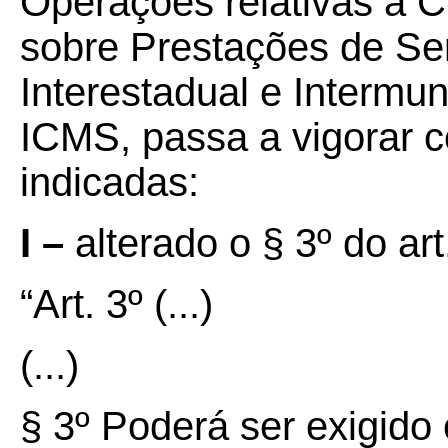
Operações relativas à C
sobre Prestações de Se
Interestadual e Intermu
ICMS, passa a vigorar c
indicadas:
I –
alterado o § 3º do ar
“Art. 3º
(...)
(...)
§ 3º Poderá ser exigid