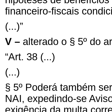
financeiro-fiscais condi
(...)”
V –
alterado o § 5º do a
“Art. 38
(...)
(...)
§ 5º Poderá também ser
NAI, expedindo-se Avis
exigência da multa corr