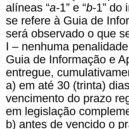
alíneas “
a-
1”
e “
b
-1” do 
se refere à Guia de In
será observado o que s
I – nenhuma penalidade
Guia de Informação e A
entregue, cumulativame
a) em até 30 (trinta) di
vencimento do prazo reg
em legislação compleme
b) antes de vencido o p