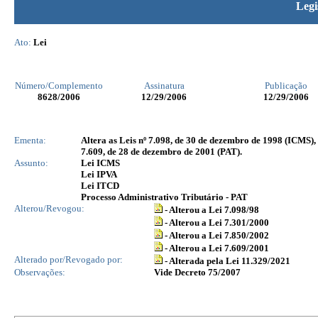
Legi
Ato:
Lei
Número/Complemento
Assinatura
Publicação
8628
/2006
12/29/2006
12/29/2006
Ementa:
Altera as Leis nº 7.098, de 30 de dezembro de 1998 (ICMS), 
7.609, de 28 de dezembro de 2001 (PAT).
Assunto:
Lei ICMS
Lei IPVA
Lei ITCD
Processo Administrativo Tributário - PAT
Alterou/Revogou:
- Alterou a Lei 7.098/98
- Alterou a Lei 7.301/2000
- Alterou a Lei 7.850/2002
- Alterou a Lei 7.609/2001
Alterado por/Revogado por:
- Alterada pela Lei 11.329/2021
Observações:
Vide Decreto 75/2007