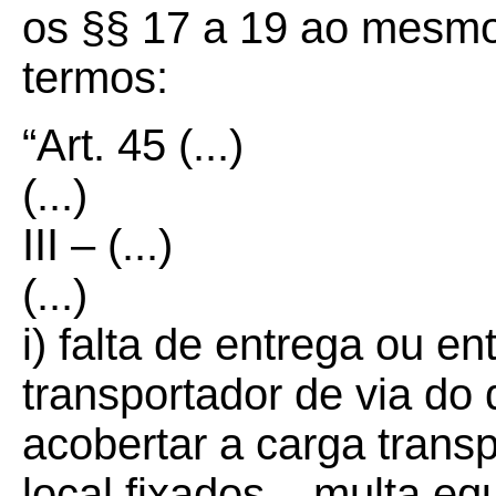
os §§ 17 a 19 ao mesmo 
termos:
“Art. 45
(...)
(...)
III – (...)
(...)
i) falta de entrega ou en
transportador de via do
acobertar a carga trans
local fixados – multa eq