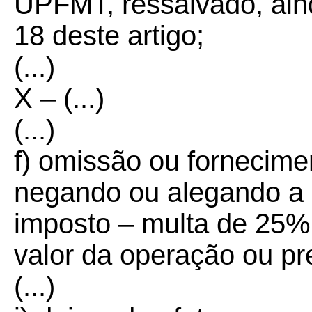
UPFMT, ressalvado, aind
18 deste artigo;
(...)
X – (...)
(...)
f) omissão ou fornecime
negando ou alegando a 
imposto – multa de 25% 
valor da operação ou pr
(...)