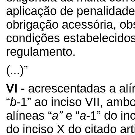
aplicação de penalidad
obrigação acessória, ob
condições estabelecidos
regulamento.
(...)”
VI -
acrescentadas a al
“
b
-1” ao inciso VII, amb
alíneas “
a”
e “
a
-1” do in
do inciso X do citado a