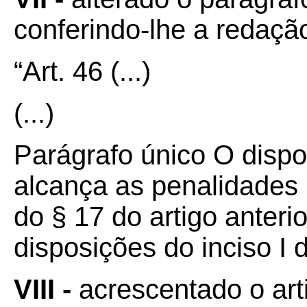
conferindo-lhe a redaçã
“Art. 46
(...)
(...)
Parágrafo único O disp
alcança as penalidades p
do § 17 do artigo anteri
disposições do inciso I 
VIII -
acrescentado o art