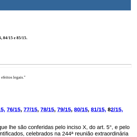
5, 84/15 e 85/15.
efeitos legais."
15,
76/15
,
77/15
,
78/15
,
79/15
,
80/15
,
81/15,
8
2/15,
ue lhe são conferidas pelo inciso X, do art. 5°, e pelo
tificados, celebrados na 244ª reunião extraordinária