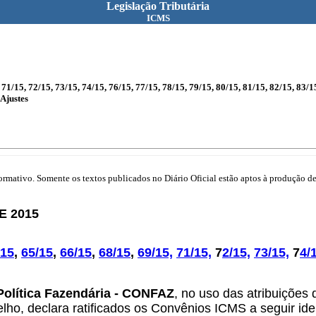
Legislação Tributária
ICMS
1/15, 72/15, 73/15, 74/15, 76/15, 77/15, 78/15, 79/15, 80/15, 81/15, 82/15, 83/1
Ajustes
mativo. Somente os textos publicados no Diário Oficial estão aptos à produção de 
E 2015
/15
,
65/15
,
66/15
,
68/15
,
69/15,
71/15,
7
2/15,
73/15,
7
4/
Política Fazendária - CONFAZ
, no uso das atribuições q
ho, declara ratificados os Convênios ICMS a seguir iden