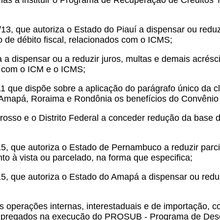
as a instituir o Programa de Recuperação de Créditos T
13, que autoriza o Estado do Piauí a dispensar ou reduz
o de débito fiscal, relacionados com o ICMS;
 a dispensar ou a reduzir juros, multas e demais acréscim
s com o ICM e o ICMS;
11 que dispõe sobre a aplicação do parágrafo único da 
 Amapá, Roraima e Rondônia os benefícios do Convênio
rosso e o Distrito Federal a conceder redução da base 
, que autoriza o Estado de Pernambuco a reduzir parcial
 à vista ou parcelado, na forma que especifica;
15, que autoriza o Estado do Amapá a dispensar ou redu
operações internas, interestaduais e de importação, c
empregados na execução do PROSUB - Programa de Des