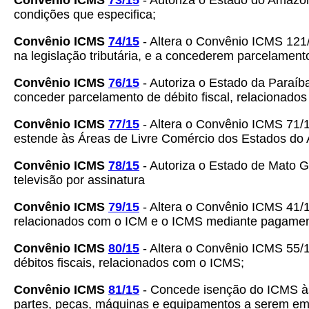
Convênio ICMS
73/15
- Autoriza o Estado do Amazon
condições que especifica;
Convênio ICMS
74/15
- Altera o Convênio ICMS 121/
na legislação tributária, e a concederem parcelament
Convênio ICMS
76/15
- Autoriza o Estado da Paraíba
conceder parcelamento de débito fiscal, relacionado
Convênio ICMS
77/15
- Altera o Convênio ICMS 71/
estende às Áreas de Livre Comércio dos Estados do
Convênio ICMS
78/15
- Autoriza o Estado de Mato G
televisão por assinatura
Convênio ICMS
79/15
- Altera o Convênio ICMS 41/15
relacionados com o ICM e o ICMS mediante pagamento
Convênio ICMS
80/15
- Altera o Convênio ICMS 55/
débitos fiscais, relacionados com o ICMS;
Convênio ICMS
81/15
- Concede isenção do ICMS às 
partes, peças, máquinas e equipamentos a serem 