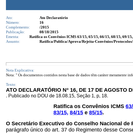
Ato:
Ato Declaratório
Número:
16
Complemento:
/2015
Publicação:
08/18/2015
Ementa:
Ratifica os Convênios ICMS 63/15, 65/15, 66/15, 68/15, 69/15, 7
Assunto:
Ratifica/Publica/Aprova/Rejeita-Convênios/Protocolos/
Nota Explicativa:
Nota: " Os documentos contidos nesta base de dados têm caráter meramente infor
Texto:
ATO DECLARATÓRIO N° 16, DE 17 DE AGOSTO D
. Publicado no DOU de 18.08.15, Seção 1, p, 18.
Ratifica os Convênios ICMS
63
83/15,
84/15
e
85/15
.
O Secretário Executivo do Conselho Nacional de 
parágrafo único do art. 37 do Regimento desse Consel