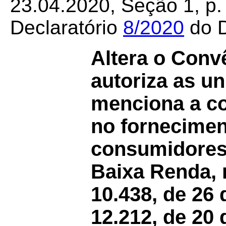
23.04.2020, Seção 1, p. 
Declaratório
8/2020
do D
Altera o Con
autoriza as u
menciona a c
no forneciment
consumidores
Baixa Renda, 
10.438, de 26 
12.212, de 20 