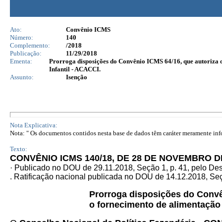
Ato:
Convênio ICMS
Número:
140
Complemento:
/2018
Publicação:
11/29/2018
Ementa:
Prorroga disposições do Convênio ICMS 64/16, que autoriza o
Infantil - ACACCI.
Assunto:
Isenção
Nota Explicativa:
Nota: " Os documentos contidos nesta base de dados têm caráter meramente infor
Texto:
CONVÊNIO ICMS 140/18, DE 28 DE NOVEMBRO D
· Publicado no DOU de 29.11.2018, Seção 1, p. 41, pelo D
. Ratificação nacional publicada no DOU de 14.12.2018, Seçã
Prorroga disposições do Conv
o fornecimento de alimentação 