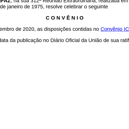
ONFAZ
, na sua 312ª Reunião Extraordinária, realizada em
de janeiro de 1975, resolve celebrar o se
guinte
C O N V Ê N I O
zembro de 2020, as disposições contidas no
Convênio I
ta da publicação no Diário Oficial da União de sua rati