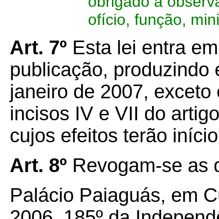
obrigado a observ
ofício, função, min
Art. 7º
Esta lei entra em
publicação, produzindo e
janeiro de 2007, exceto
incisos IV e VII do artigo
cujos efeitos terão iníc
Art. 8º
Revogam-se as d
Palácio Paiaguás, em C
2006, 185º da Independê