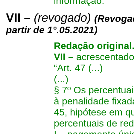
informação.”
VII –
(revogado)
(Revoga
partir de 1°.05.2021)
Redação original
VII –
acrescentado
“Art. 47
(...)
(...)
§ 7º Os percentuai
à penalidade fixad
45, hipótese em q
percentuais de re