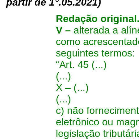
partir de 1°.05.2021)
Redação original
V –
alterada a alí
como acrescentado
seguintes termos:
“Art. 45 (...)
(...)
X – (...)
(...)
c) não fornecimen
eletrônico ou mag
legislação tributá