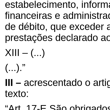
estabelecimento, informa
financeiras e administra
de débito, que exceder 
prestações declarado ao
XIII – (...)
(...).”
III –
acrescentado o arti
texto:
“Art. 17-E São obrigados