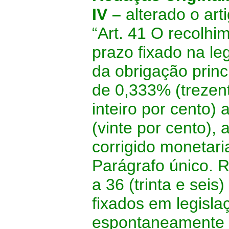
IV –
alterado o ar
“Art. 41 O recolhi
prazo fixado na le
da obrigação princi
de 0,333% (trezent
inteiro por cento)
(vinte por cento), 
corrigido monetar
Parágrafo único. R
a 36 (trinta e seis
fixados em legisla
espontaneamente c