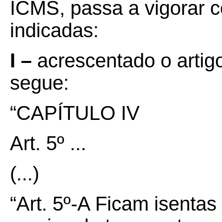
ICMS, passa a vigorar c
indicadas:
I –
acrescentado o artig
segue:
“CAPÍTULO IV
Art. 5º ...
(...)
“Art. 5º-A Ficam isenta