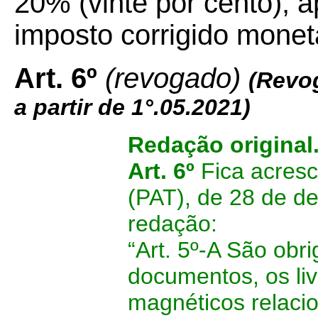
20% (vinte por cento), a
imposto corrigido monet
Art. 6º
(revogado)
(Revo
a partir de 1°.05.2021)
Redação original
Art. 6º
Fica acresc
(PAT), de 28 de d
redação:
“Art. 5º-A São obr
documentos, os liv
magnéticos relacio