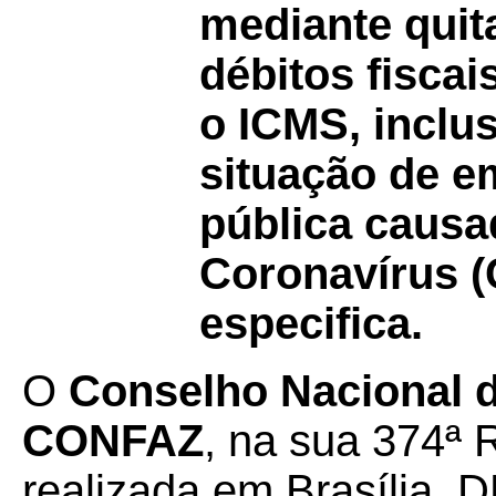
mediante quit
débitos fisca
o ICMS, inclu
situação de 
pública causa
Coronavírus (
especifica.
O
Conselho Nacional de
CONFAZ
, na sua 374ª 
realizada em Brasília, D