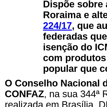
Dispõe sobre 
Roraima e alt
224/17
, que a
federadas qu
isenção do IC
com produtos
popular que c
O Conselho Nacional de
CONFAZ
, na sua 344ª 
realizada em Brasília, D