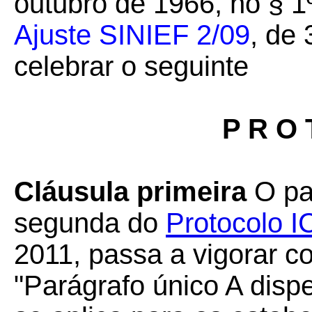
outubro de 1966, no § 1º
Ajuste SINIEF 2/09
, de 
celebrar o seguinte
P R O 
Cláusula primeira
O par
segunda do
Protocolo I
2011, passa a vigorar c
"Parágrafo único A disp