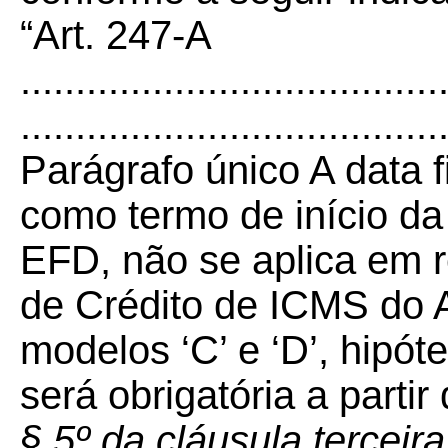
“Art. 247-A
......................................
......................................
Parágrafo único A data 
como termo de início da
EFD, não se aplica em r
de Crédito de ICMS do 
modelos ‘C’ e ‘D’, hipó
será obrigatória a partir
§ 5º da cláusula terceir