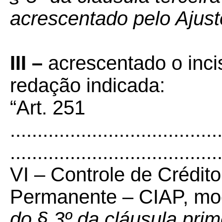
acrescentado pelo Ajus
III –
acrescentado o inci
redação indicada:
“Art. 251
......................................
......................................
VI – Controle de Crédit
Permanente – CIAP, mod
do § 3º da cláusula pri