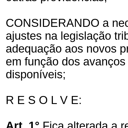
CONSIDERANDO a nece
ajustes na legislação tr
adequação aos novos p
em função dos avanços 
disponíveis;
R E S O L V E:
Art. 1°
Fica alterada a r