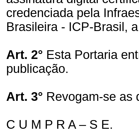
credenciada pela Infrae
Brasileira - ICP-Brasil, 
Art. 2°
Esta Portaria en
publicação.
Art. 3°
Revogam-se as di
C U M P R A – S E.