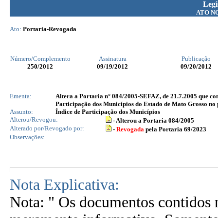
Legi
ATO N
Ato:
Portaria-Revogada
Número/Complemento
Assinatura
Publicação
250
/2012
09/19/2012
09/20/2012
Ementa:
Altera a Portaria n° 084/2005-SEFAZ, de 21.7.2005 que con
Participação dos Municípios do Estado de Mato Grosso no 
Assunto:
Índice de Participação dos Municípios
Alterou/Revogou:
- Alterou a Portaria 084/2005
Alterado por/Revogado por:
-
Revogada
pela Portaria 69/2023
Observações:
Nota Explicativa:
Nota: " Os documentos contidos n