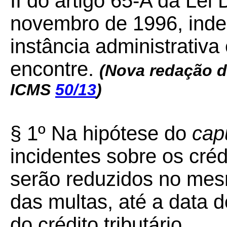
II do artigo 65-A da Lei D
novembro de 1996, ind
instância administrativ
encontre.
(Nova redação d
ICMS
50/13
)
§ 1º Na hipótese do
cap
incidentes sobre os crédi
serão reduzidos no mes
das multas, até a data d
do crédito tributário.