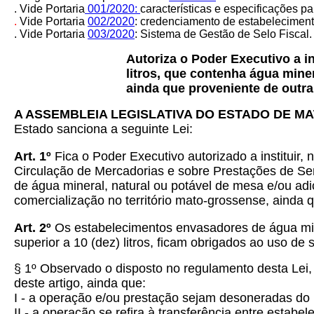
. Vide Portaria
001/2020:
características e especificações pa
.
Vide Portaria
002/2020
: credenciamento de estabeleciment
. Vide Portaria
003/2020
: Sistema de Gestão de Selo Fiscal
.
Autoriza o Poder Executivo a in
litros, que contenha água miner
ainda que proveniente de outra
A ASSEMBLEIA LEGISLATIVA DO ESTADO DE M
Estado sanciona a seguinte Lei:
Art. 1º
Fica o Poder Executivo autorizado a instituir,
Circulação de Mercadorias e sobre Prestações de Ser
de água mineral, natural ou potável de mesa e/ou adi
comercialização no território mato-grossense, ainda
Art. 2º
Os estabelecimentos envasadores de água mine
superior a 10 (dez) litros, ficam obrigados ao uso de 
§ 1º Observado o disposto no regulamento desta Lei, 
deste artigo, ainda que:
I - a operação e/ou prestação sejam desoneradas do
II - a operação se refira à transferência entre estab