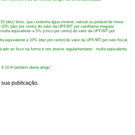
10 (dez) litros, que contenha água mineral, natural ou potável de mesa
a 10% (dez por cento) do valor da UPF/MT por vasilhame irregular;
- multa equivalente a 5% (cinco por cento) do valor da UPF/MT por
ta equivalente a 10% (dez por cento) do valor da UPF/MT por selo fiscal,
nicado ao fisco na forma e nos prazos regulamentares - multa equivalente
no § 10-A também deste artigo.”
 sua publicação.