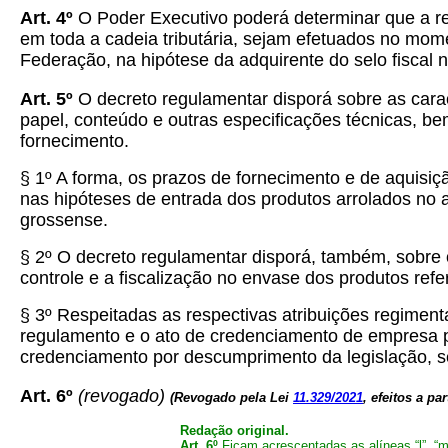
Art. 4º
O Poder Executivo poderá determinar que a ret
em toda a cadeia tributária, sejam efetuados no mom
Federação, na hipótese da adquirente do selo fiscal
Art. 5º
O decreto regulamentar disporá sobre as caracte
papel, conteúdo e outras especificações técnicas, 
fornecimento.
§ 1º A forma, os prazos de fornecimento e de aquisição
nas hipóteses de entrada dos produtos arrolados no ar
grossense.
§ 2º O decreto regulamentar disporá, também, sobre 
controle e a fiscalização no envase dos produtos refer
§ 3º Respeitadas as respectivas atribuições regime
regulamento e o ato de credenciamento de empresa pa
credenciamento por descumprimento da legislação, se
Art. 6º
(revogado)
(Revogado pela Lei
11.329/2021
, efeitos a par
Redação original.
Art. 6º
Ficam acrescentadas as alíneas “l”, “m”