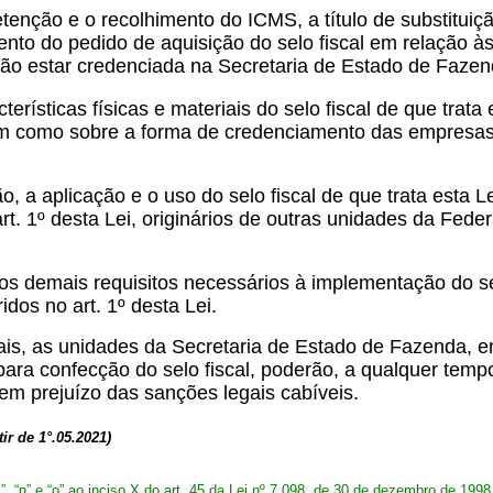
enção e o recolhimento do ICMS, a título de substituiçã
ento do pedido de aquisição do selo fiscal em relação 
 não estar credenciada na Secretaria de Estado de Fazen
rísticas físicas e materiais do selo fiscal de que trata 
bem como sobre a forma de credenciamento das empresas
, a aplicação e o uso do selo fiscal de que trata esta L
t. 1º desta Lei, originários de outras unidades da Feder
os demais requisitos necessários à implementação do se
idos no art. 1º desta Lei.
ntais, as unidades da Secretaria de Estado de Fazenda,
ra confecção do selo fiscal, poderão, a qualquer tempo
m prejuízo das sanções legais cabíveis.
tir de 1°.05.2021)
, “n” e “o” ao inciso X do art. 45 da
Lei nº 7.098, de 30 de dezembro de 1998