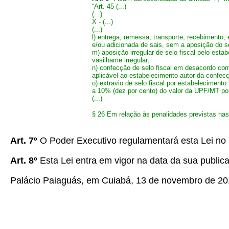
“Art. 45
(...)
(...)
X - (...)
(...)
l) entrega, remessa, transporte, recebimento,
e/ou adicionada de sais, sem a aposição do se
m) aposição irregular de selo fiscal pelo esta
vasilhame irregular;
n) confecção de selo fiscal em desacordo com 
aplicável ao estabelecimento autor da confe
o) extravio de selo fiscal por estabeleciment
a 10% (dez por cento) do valor da UPF/MT por 
(...)
§ 26 Em relação às penalidades previstas nas a
Art. 7º
O Poder Executivo regulamentará esta Lei no p
Art. 8º
Esta Lei entra em vigor na data da sua public
Palácio Paiaguás, em Cuiabá, 13 de novembro de 201