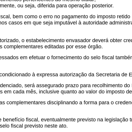
mente, ou seja, diferida para operação posterior.
fiscal, bem como o erro no pagamento do imposto retido po
vo nos casos em que seja imputável à autoridade administ
autorizado, o estabelecimento envasador deverá obter c
s complementares editadas por esse órgão.
eressados em efetuar o fornecimento do selo fiscal tam
a condicionado à expressa autorização da Secretaria de
denciado, será assegurado prazo para recolhimento do I
 em cada mês, inclusive quanto ao valor do imposto devi
mas complementares disciplinando a forma para o cred
 benefício fiscal, eventualmente previsto na legislação t
elo fiscal previsto neste ato.