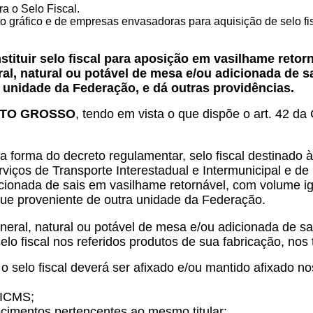
ra o Selo Fiscal.
o gráfico e de empresas envasadoras para aquisição de selo fis
stituir selo fiscal para aposição em vasilhame retor
al, natural ou potável de mesa e/ou adicionada de s
 unidade da Federação, e dá outras providências.
ATO GROSSO
, tendo em vista o que dispõe o art. 42 d
 na forma do decreto regulamentar, selo fiscal destinado
viços de Transporte Interestadual e Intermunicipal e 
cionada de sais em vasilhame retornável, com volume igua
 que proveniente de outra unidade da Federação.
ral, natural ou potável de mesa e/ou adicionada de sa
selo fiscal nos referidos produtos de sua fabricação, nos
o selo fiscal deverá ser afixado e/ou mantido afixado 
 ICMS;
elecimentos pertencentes ao mesmo titular;