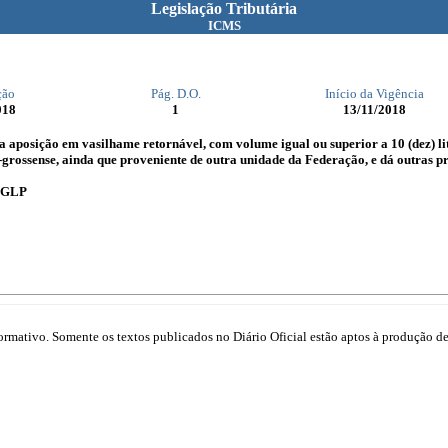
Legislação Tributária
ICMS
ção
Pág. D.O.
Início da Vigência
018
1
13/11/2018
ara aposição em vasilhame retornável, com volume igual ou superior a 10 (dez) l
-grossense, ainda que proveniente de outra unidade da Federação, e dá outras p
s-GLP
mativo. Somente os textos publicados no Diário Oficial estão aptos à produção de 