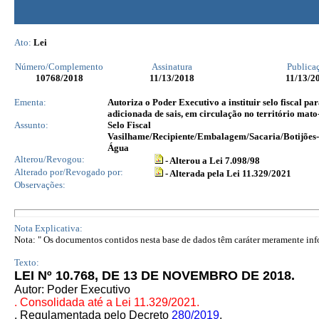
Ato:
Lei
Número/Complemento
Assinatura
Publica
10768
/2018
11/13/2018
11/13/2
Ementa:
Autoriza o Poder Executivo a instituir selo fiscal p
adicionada de sais, em circulação no território mato
Assunto:
Selo Fiscal
Vasilhame/Recipiente/Embalagem/Sacaria/Botijõe
Água
Alterou/Revogou:
- Alterou a Lei 7.098/98
Alterado por/Revogado por:
- Alterada pela Lei 11.329/2021
Observações:
Nota Explicativa:
Nota: " Os documentos contidos nesta base de dados têm caráter meramente infor
Texto:
LEI Nº 10.768, DE 13 DE NOVEMBRO DE 2018.
Autor: Poder Executivo
. Consolidada até a Lei 11.329/2021.
. Regulamentada pelo Decreto
280/2019
.