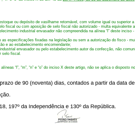
 estoque ou depósito de vasilhame retornável, com volume igual ou superior a 
lo fiscal ou com aposição de selo fiscal não autorizado - multa equivalente 
belecimento industrial envasador não compreendida na alínea “l”
deste inciso 
as especificações fixadas na legislação ou sem a autorização do fisco - mul
cção e ao estabelecimento encomendante;
o industrial envasador ou pelo estabelecimento autor da confecção, não comu
selo fiscal.
líneas “l”, “m”, “n” e “o” do inciso X deste artigo, não se aplica o disposto 
razo de 90 (noventa) dias, contados a partir da data de
ação.
8, 197º da Independência e 130º da República.