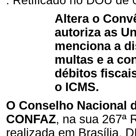
. Retificado no DOU de 
Altera o Con
autoriza as U
menciona a di
multas e a co
débitos fisca
o ICMS.
O Conselho Nacional de
CONFAZ
, na sua 267ª 
realizada em Brasília, D