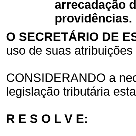
arrecadação d
providências.
O SECRETÁRIO DE E
uso de suas atribuições 
CONSIDERANDO a neces
legislação tributária est
R E S O L V E: