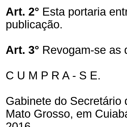
Art. 2°
Esta portaria ent
publicação.
Art. 3°
Revogam-se as di
C U M P R A - S E.
Gabinete do Secretário
Mato Grosso, em Cuiabá 
2016.