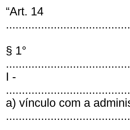
“Art. 14
......................................
§ 1°
......................................
I -
......................................
a) vínculo com a adminis
......................................