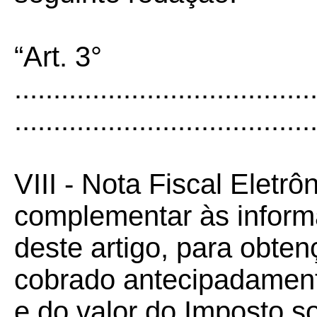
“Art. 3°
......................................
......................................
VIII - Nota Fiscal Eletrô
complementar às informa
deste artigo, para obte
cobrado antecipadamente
e do valor do Imposto s