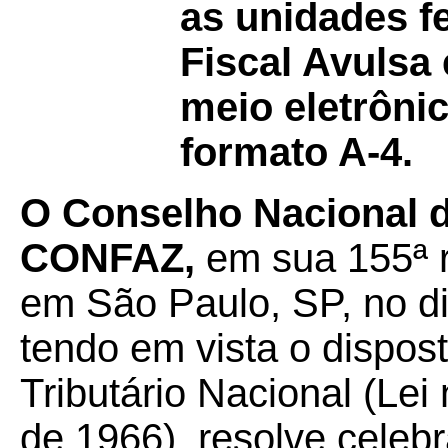
as unidades f
Fiscal Avulsa 
meio eletrôni
formato A-4.
O
Conselho Nacional de
CONFAZ,
em sua 155ª r
em São Paulo, SP, no d
tendo em vista o dispos
Tributário Nacional (Lei
de 1966), resolve celebr