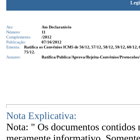
Legi
Ato:
Ato Declaratório
Número:
11
Complemento:
/2012
Publicação:
07/16/2012
Ementa:
Ratifica os Convênios ICMS de 56/12, 57/12, 58/12, 59/12, 60/12, 6
75/12.
Assunto:
Ratifica/Publica/Aprova/Rejeita-Convênios/Protocolos/
Nota Explicativa:
Nota: " Os documentos contidos n
meramente informativo. Somente 