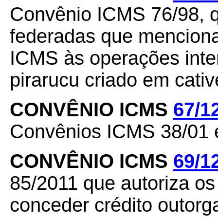
Convênio ICMS 76/98, q
federadas que menciona
ICMS às operações inter
pirarucu criado em cativ
CONVÊNIO ICMS
67/1
Convênios ICMS 38/01 e
CONVÊNIO ICMS
69/1
85/2011 que autoriza o
conceder crédito outor