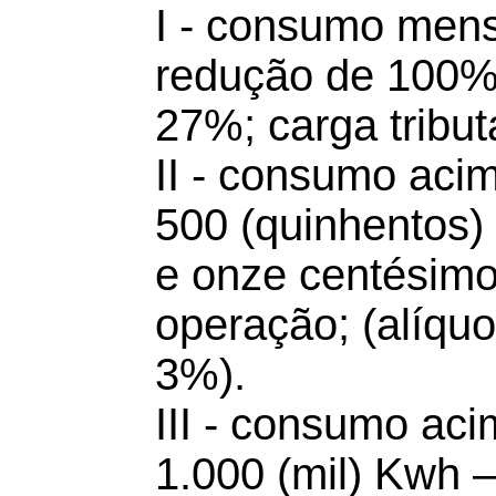
I - consumo mens
redução de 100% 
27%; carga tributá
II - consumo acim
500 (quinhentos)
e onze centésimo
operação; (alíquo
3%).
III - consumo aci
1.000 (mil) Kwh –