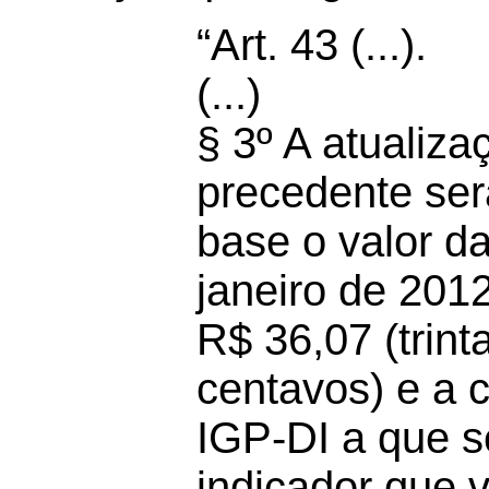
“Art. 43 (...).
(...)
§ 3º A atualiza
precedente ser
base o valor d
janeiro de 201
R$ 36,07 (trint
centavos) e a 
IGP-DI a que se
indicador que vi