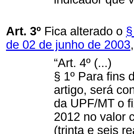
Art. 3º
Fica alterado o
§
de 02 de junho de 2003
“Art. 4º (...)
§ 1º Para fins 
artigo, será c
da UPF/MT o fi
2012 no valor 
(trinta e seis r