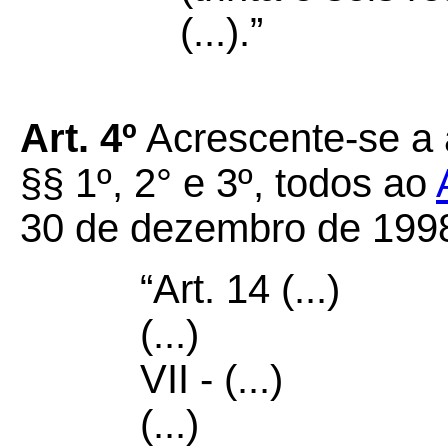
(...).”
Art. 4º
Acrescente-se a a
§§ 1º, 2° e 3º, todos ao
30 de dezembro de 1998
“Art. 14 (...)
(...)
VII - (...)
(...)