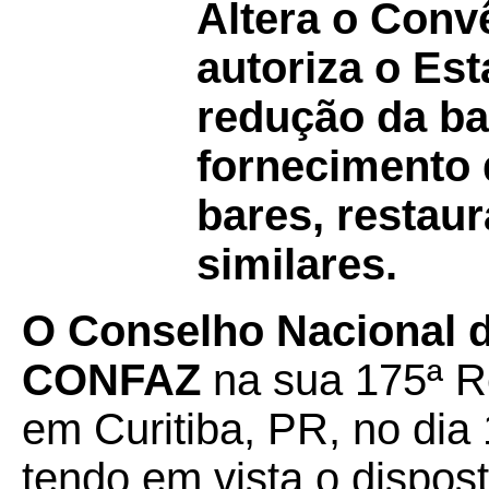
Altera o Con
autoriza o Es
redução da ba
fornecimento 
bares, restau
similares.
O Conselho Nacional de
CONFAZ
na sua 175ª R
em Curitiba, PR, no dia
tendo em vista o dispos