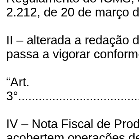
2.212, de 20 de março d
II – alterada a redação d
passa a vigorar confor
“Art.
3°....................................
IV – Nota Fiscal de Pro
acobertem operações de 