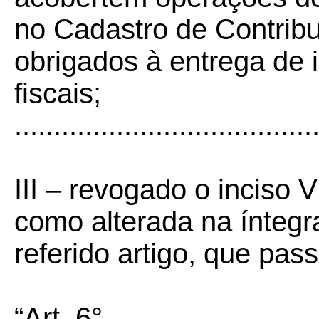
no Cadastro de Contrib
obrigados à entrega de
fiscais;
......................................
III – revogado o inciso 
como alterada na íntegr
referido artigo, que pas
“Art. 6°