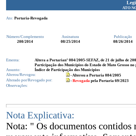
Legi
ATO N
Ato:
Portaria-Revogada
Número/Complemento
Assinatura
Publicação
200
/2014
08/25/2014
08/26/2014
Ementa:
Altera a Portarian° 084/2005-SEFAZ, de 21 de julho de 2005
Participação dos Municípios do Estado de Mato Grosso no
Assunto:
Índice de Participação dos Municípios
Alterou/Revogou:
- Alterou a Portaria 084/2005
Alterado por/Revogado por:
-
Revogada
pela Portaria 69/2023
Observações:
Nota Explicativa:
Nota: " Os documentos contidos n