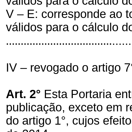
válidos para o cálculo d
V – E: corresponde ao 
válidos para o cálculo d
....................................
......
IV – revogado o artigo 7
Art. 2°
Esta Portaria ent
publicação, exceto em re
do artigo 1°, cujos efei