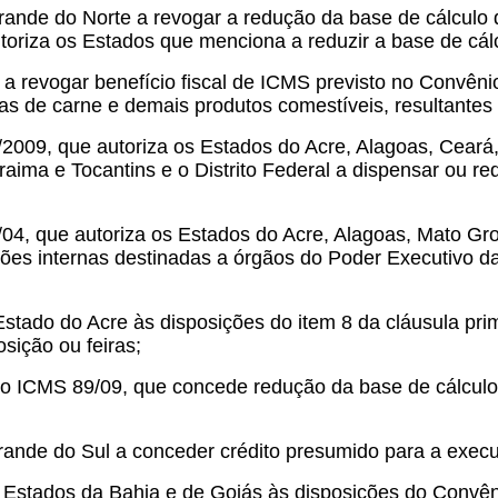
rande do Norte a revogar a redução da base de cálculo 
oriza os Estados que menciona a reduzir a base de cálc
 a revogar benefício fiscal de ICMS previsto no Convên
s de carne e demais produtos comestíveis, resultantes 
2009, que autoriza os Estados do Acre, Alagoas, Ceará
aima e Tocantins e o Distrito Federal a dispensar ou re
04, que autoriza os Estados do Acre, Alagoas, Mato Gr
es internas destinadas a órgãos do Poder Executivo da 
tado do Acre às disposições do item 8 da cláusula prim
sição ou feiras;
io ICMS 89/09, que concede redução da base de cálculo
rande do Sul a conceder crédito presumido para a exe
 Estados da Bahia e de Goiás às disposições do Convên