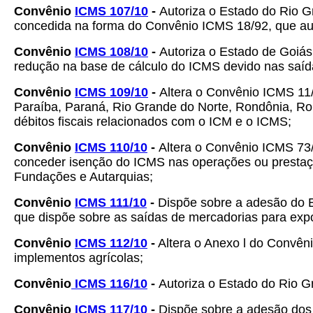
Convênio
ICMS 107/10
-
Autoriza o Estado do Rio G
concedida na forma do Convênio ICMS 18/92, que aut
Convênio
ICMS 108/10
-
Autoriza o Estado de Goiás
redução na base de cálculo do ICMS devido nas saída
Convênio
ICMS 109/10
-
Altera o Convênio ICMS 11/
Paraíba, Paraná, Rio Grande do Norte, Rondônia, Ror
débitos fiscais relacionados com o ICM e o ICMS;
Convênio
ICMS 110/10
-
Altera o Convênio ICMS 73/
conceder isenção do ICMS nas operações ou prestaçõ
Fundações e Autarquias;
Convênio
ICMS 111/10
-
Dispõe sobre a adesão do Es
que dispõe sobre as saídas de mercadorias para expo
Convênio
ICMS 112/10
-
Altera o Anexo l do Convên
implementos agrícolas;
Convênio
ICMS 116/10
-
Autoriza o Estado do Rio G
Convênio
ICMS 117/10
-
Dispõe sobre a adesão dos