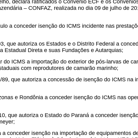
lho, declara ratificados o Convênio ECF e os Convênios
azendária – CONFAZ, realizada no dia 09 de julho de 201
ulo a conceder isenção do ICMS incidente nas prestações
3, que autoriza os Estados e o Distrito Federal a conc
ca Estadual Direta e suas Fundações e Autarquias;
ar do ICMS a importação do exterior de pós-larvas de ca
estaduais com reprodutores de camarão marinho;
/89, que autoriza a concessão de isenção do ICMS na i
zonas e Rondônia a conceder isenção do ICMS nas oper
0, que autoriza o Estado do Paraná a conceder isenção
meyer;
á a conceder isenção na importação de equipamentos de