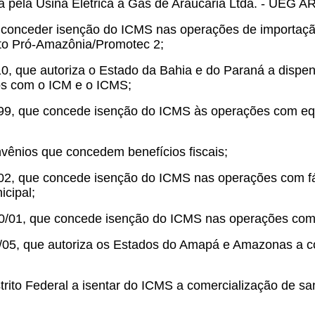
ada pela Usina Elétrica à Gás de Araucária Ltda. - UEG
a conceder isenção do ICMS nas operações de importação
eto Pró-Amazônia/Promotec 2;
0, que autoriza o Estado da Bahia e do Paraná a dispen
dos com o ICM e o ICMS;
99, que concede isenção do ICMS às operações com eq
vênios que concedem benefícios fiscais;
02, que concede isenção do ICMS nas operações com f
icipal;
40/01, que concede isenção do ICMS nas operações co
/05, que autoriza os Estados do Amapá e Amazonas a c
strito Federal a isentar do ICMS a comercialização de 