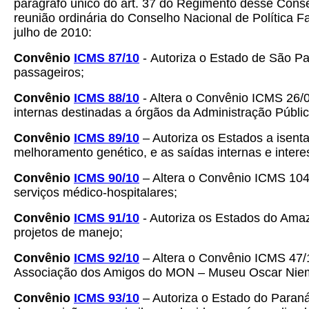
parágrafo único do art. 37 do Regimento desse Conse
reunião ordinária do Conselho Nacional de Política F
julho de 2010:
Convênio
ICMS 87/10
-
Autoriza o Estado de São Pa
passageiros;
Convênio
ICMS 88/10
- Altera o Convênio ICMS 26/0
internas destinadas a órgãos da Administração Públi
Convênio
ICMS 89/10
– Autoriza os Estados a isent
melhoramento genético, e as saídas internas e inter
Convênio
ICMS 90/10
– Altera o Convênio ICMS 104
serviços médico-hospitalares;
Convênio
ICMS 91/10
- Autoriza os Estados do Ama
projetos de manejo;
Convênio
ICMS 92/10
– Altera o Convênio ICMS 47/1
Associação dos Amigos do MON – Museu Oscar Nie
Convênio
ICMS 93/10
– Autoriza o Estado do Paran