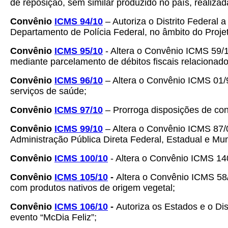
de reposição, sem similar produzido no país, realiz
Convênio
ICMS 94/10
– Autoriza o Distrito Federal 
Departamento de Polícia Federal, no âmbito do Proj
Convênio
ICMS 95/10
- Altera o Convênio ICMS 59/1
mediante parcelamento de débitos fiscais relaciona
Convênio
ICMS 96/10
– Altera o Convênio ICMS 01/
serviços de saúde;
Convênio
ICMS 97/10
– Prorroga disposições de con
Convênio
ICMS 99/10
– Altera o Convênio ICMS 87/
Administração Pública Direta Federal, Estadual e Mun
Convênio
ICMS 100/10
- Altera o Convênio ICMS 1
Convênio
ICMS 105/10
-
Altera o Convênio ICMS 58
com produtos nativos de origem vegetal;
Convênio
ICMS 106/10
-
Autoriza os Estados e o Di
evento “McDia Feliz”;