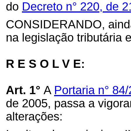
do
Decreto n° 220, de 2
CONSIDERANDO, ainda, 
na legislação tributária 
R E S O L V E:
Art. 1°
A
Portaria n° 8
de 2005, passa a vigora
alterações: