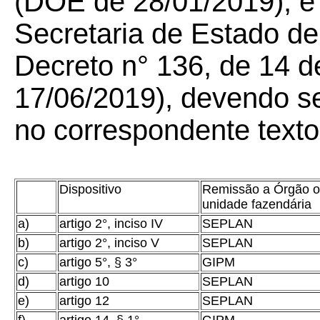
(DOE de 28/01/2019), e 
Secretaria de Estado de
Decreto n° 136, de 14 
17/06/2019), devendo s
no correspondente text
Dispositivo
Remissão a Órgão o
unidade fazendária
a)
artigo 2°, inciso IV
SEPLAN
b)
artigo 2°, inciso V
SEPLAN
c)
artigo 5°, § 3°
GIPM
d)
artigo 10
SEPLAN
e)
artigo 12
SEPLAN