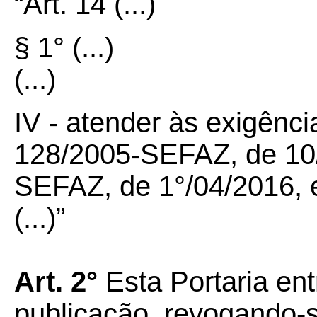
“Art. 14 (...)
§ 1° (...)
(...)
IV - atender às exigênci
128/2005-SEFAZ, de 10/
SEFAZ, de 1°/04/2016, e
(...)”
Art. 2°
Esta Portaria ent
publicação, revogando-