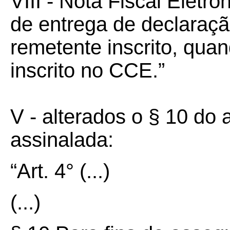
VIII - Nota Fiscal Eletrô
de entrega de declaraçã
remetente inscrito, quan
inscrito no CCE.”
V - alterados o § 10 do 
assinalada:
“Art. 4° (...)
(...)