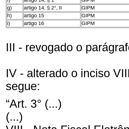
f)
artigo 14, § 1°
GIPM
g)
artigo 14, § 2°, II
GIPM
h)
artigo 15
GIPM
i)
artigo 16
GIPM
III - revogado o parágraf
IV - alterado o inciso VI
segue:
“Art. 3° (...)
(...)