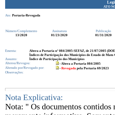
Legi
ATO N
Ato:
Portaria-Revogada
Número/Complemento
Assinatura
Publicação
13
/2020
01/23/2020
01/31/2020
Ementa:
Altera a Portaria n° 084/2005-SEFAZ, de 21/07/2005 (DOE 2
Índices de Participação dos Municípios do Estado de Mato
Assunto:
Índice de Participação dos Municípios
Alterou/Revogou:
- Altera a Portaria 084/2005
Alterado por/Revogado por:
-
Revogada
pela Portaria 69/2023
Observações:
Nota Explicativa:
Nota: " Os documentos contidos n