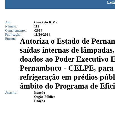
Legi
Ato:
Convênio ICMS
Número:
112
Complemento:
/2014
Publicação:
11/20/2014
Ementa:
Autoriza o Estado de Perna
saídas internas de lâmpadas,
doados ao Poder Executivo 
Pernambuco - CELPE, para in
refrigeração em prédios públ
âmbito do Programa de Efici
Assunto:
Isenção
Órgão Público
Doação