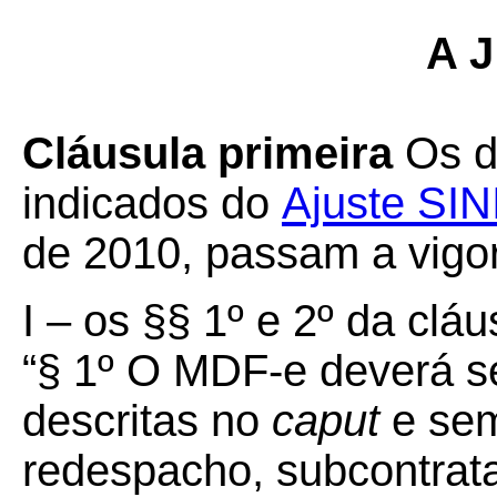
A J
Cláusula primeira
Os di
indicados do
Ajuste SIN
de 2010, passam a vigo
I – os §§ 1º e 2º da cláu
“§ 1º O MDF-e deverá se
descritas no
caput
e sem
redespacho, subcontrata