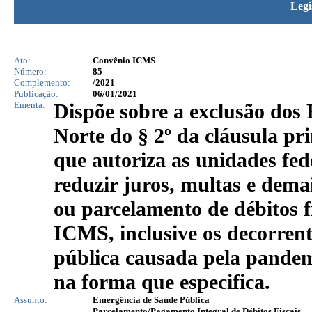
Legi
Ato:
Convênio ICMS
Número:
85
Complemento:
/2021
Publicação:
06/01/2021
Ementa:
Dispõe sobre a exclusão dos
Norte do § 2º da cláusula pr
que autoriza as unidades fe
reduzir juros, multas e dema
ou parcelamento de débitos f
ICMS, inclusive os decorren
pública causada pela pande
na forma que especifica.
Assunto:
Emergência de Saúde Pública
Parcelamento/Pagamento Integral de Débitos Fiscais