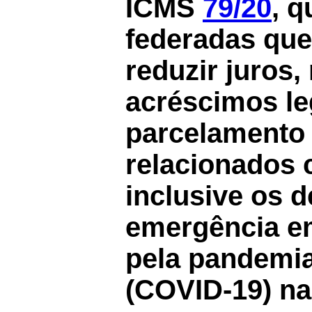
ICMS
79/20
, q
federadas que
reduzir juros,
acréscimos le
parcelamento 
relacionados 
inclusive os 
emergência e
pela pandemi
(COVID-19) na