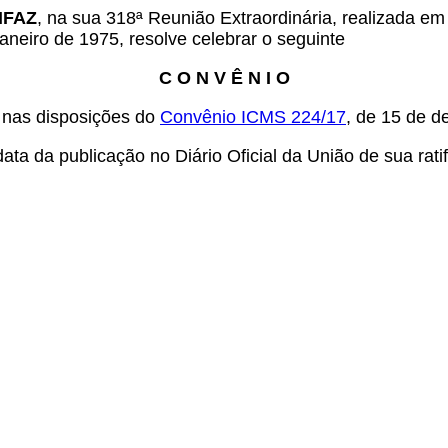
ONFAZ
, na sua 318ª Reunião Extraordinária, realizada em
aneiro de 1975, resolve celebrar o seguinte
C O N V Ê N I O
o nas disposições do
Convênio ICMS 224/17
, de 15 de 
ta da publicação no Diário Oficial da União de sua rati