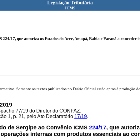
Legislação Tributária
ICMS
 224/17, que autoriza os Estados do Acre, Amapá, Bahia e Paraná a conceder 
mativo. Somente os textos publicados no Diário Oficial estão aptos à produção de 
2019
espacho 77/19 do Diretor do CONFAZ.
o 1, p. 21, pelo Ato Declaratório
17/19
.
ado de Sergipe ao Convênio ICMS
224/17
, que autori
 operações internas com produtos essenciais ao co