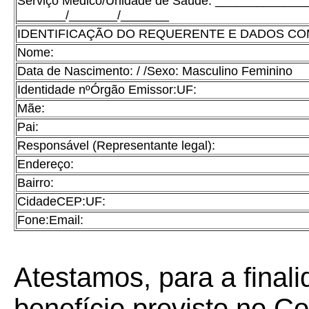
Serviço Médico/Unidade de Saúde: ____________
_______/_______/_______
IDENTIFICAÇÃO DO REQUERENTE E DADOS C
Nome:
Data de Nascimento: / /Sexo: Masculino Feminino
Identidade nºÓrgão Emissor:UF:
Mãe:
Pai:
Responsável (Representante legal):
Endereço:
Bairro:
CidadeCEP:UF:
Fone:Email:
Atestamos, para a final
benefício previsto no C