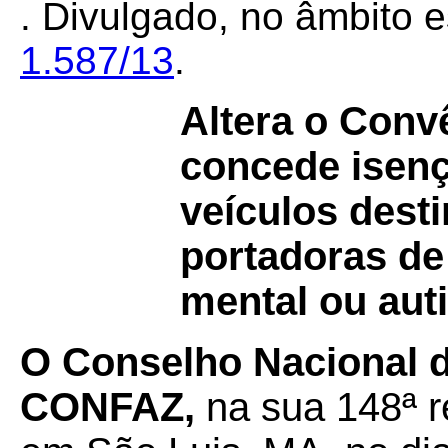
. Divulgado, no âmbito e
1.587/13
.
Altera o Con
concede isenç
veículos dest
portadoras de 
mental ou auti
O Conselho Nacional de
CONFAZ,
na sua 148ª r