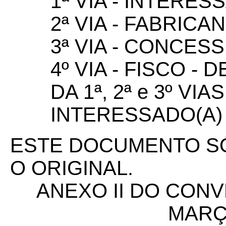
1ª VIA - INTERES
2ª VIA - FABRICA
3ª VIA - CONCES
4º VIA - FISCO 
DA 1ª, 2ª e 3º VI
INTERESSADO(A)
ESTE DOCUMENTO SÓ
O ORIGINAL.
ANEXO II DO CONVÊ
MARÇ