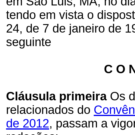
em São Luis, MA, no di
tendo em vista o dispos
24, de 7 de janeiro de 1
seguinte
C O N
Cláusula primeira
Os d
relacionados do
Convên
de 2012
, passam a vigo