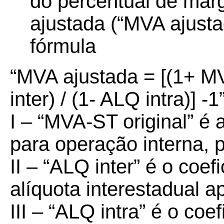
do percentual de mar
ajustada (“MVA ajusta
fórmula
“MVA ajustada = [(1+ MV
inter) / (1- ALQ intra)] -1
I – “MVA-ST original” é
para operação interna, p
II – “ALQ inter” é o coe
alíquota interestadual a
III – “ALQ intra” é o co