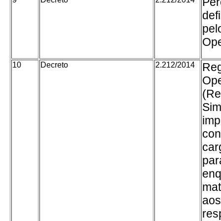
Per
def
pel
Ope
10
Decreto
2.212/2014
Reg
Ope
(Re
Sim
imp
con
car
par
enq
mat
aos
res