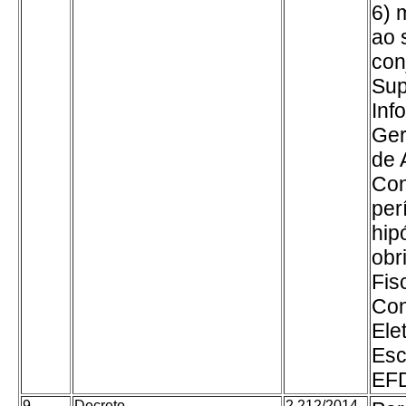
6) 
ao 
con
Sup
Inf
Ger
de 
Con
per
hip
obr
Fis
Con
Ele
Esc
EF
9
Decreto
2.212/2014