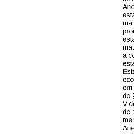
Ane
est
mat
pro
est
mat
a c
est
Est
eco
em 
do 
V d
de 
mer
Ane