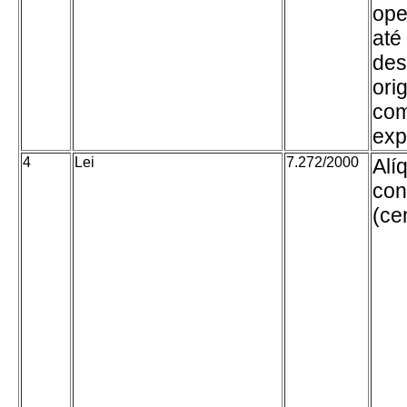
ope
até 
des
ori
com
exp
4
Lei
7.272/2000
Alí
con
(ce