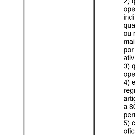
2) 
ope
ind
qua
ou 
mai
por
ati
3) 
ope
4) 
reg
art
a 8
per
5) 
ofíc