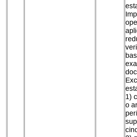
est
Imp
ope
apl
red
ver
bas
exa
doc
Exc
est
1) 
o a
per
sup
cin