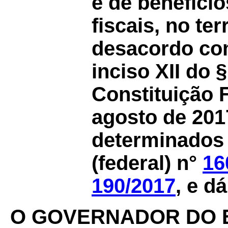
e de benefício
fiscais, no te
desacordo com
inciso XII do 
Constituição 
agosto de 2017
determinados
(federal) n°
16
190/2017
, e d
O GOVERNADOR DO 