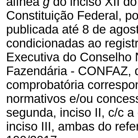
alínea
g
do inciso XII do
Constituição Federal, po
publicada até 8 de agos
condicionadas ao registr
Executiva do Conselho N
Fazendária - CONFAZ, 
comprobatória correspo
normativos e/ou concess
segunda, inciso II, c/c a
inciso III, ambas do re