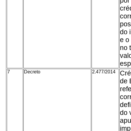
por
cré
cor
pos
do 
e o
no 
val
esp
7
Decreto
2.477/2014
Cré
de 
ref
cor
def
do 
apu
imp