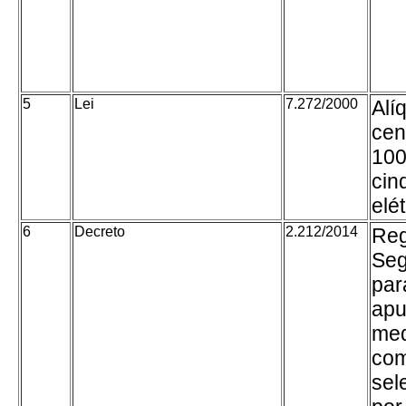
5
Lei
7.272/2000
Alí
cen
100
cin
elét
6
Decreto
2.212/2014
Reg
Seg
par
apu
med
com
sel