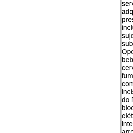
ser
adq
pre
inc
suj
subs
Ope
beb
cer
fum
com
inc
do 
bio
elé
int
arr