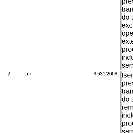
pre
tra
do t
exc
ope
ext
pro
ind
sem
2
Lei
8.631/2006
Ise
pre
tra
do 
rem
inc
pro
sem