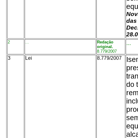
equ
Nov
das 
Dec
28.0
2
...
Redação
...
original.
8.779/2007
3
Lei
8.779/2007
Ise
pre
tra
do 
rem
inc
pro
sem
equ
alc