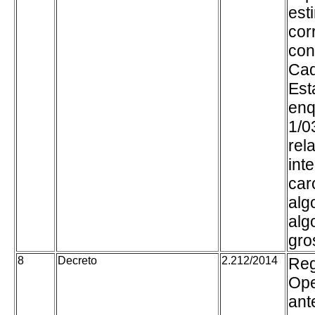
est
cor
con
Cad
Est
enq
1/0
rel
int
car
alg
alg
gro
8
Decreto
2.212/2014
Reg
Ope
ant