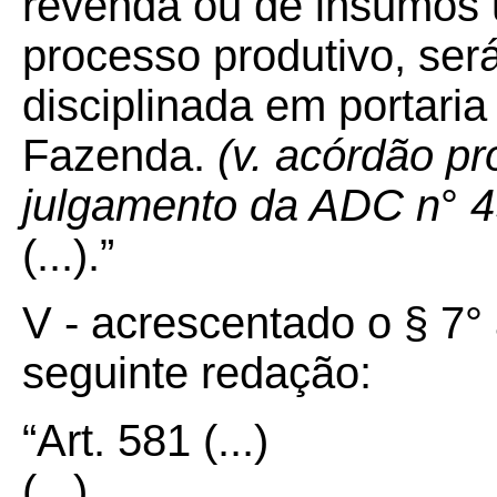
revenda ou de insumos u
processo produtivo, ser
disciplinada em portari
Fazenda.
(v. acórdão pr
julgamento da ADC n
°
4
(...).”
V - acrescentado o § 7°
seguinte redação:
“Art.
581
(...)
(...)