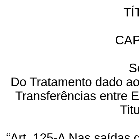
TÍ
CAP
S
Do Tratamento dado ao
Transferências entre
Tit
“Art.
125
-
A Nas saídas 