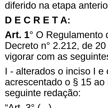
diferido na etapa anterio
D E C R E T A:
Art. 1
° O Regulamento 
Decreto n° 2.212, de 20
vigorar com as seguinte
I - alterados o inciso I e
acrescentado o § 15 ao r
seguinte redação:
“Art. 3° (...)