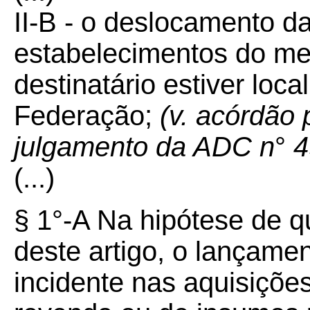
II-B - o deslocamento d
estabelecimentos do mes
destinatário estiver loc
Federação;
(v. acórdão 
julgamento da ADC n
°
4
(...)
§ 1°-A Na hipótese de qu
deste artigo, o lançamen
incidente nas aquisiçõe