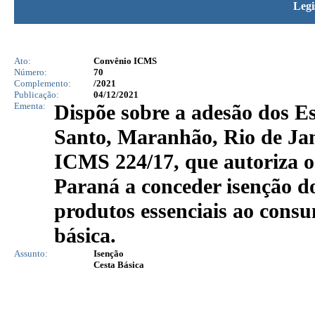
Legi
Ato:
Convênio ICMS
Número:
70
Complemento:
/2021
Publicação:
04/12/2021
Ementa:
Dispõe sobre a adesão dos E
Santo, Maranhão, Rio de Jan
ICMS 224/17, que autoriza o
Paraná a conceder isenção 
produtos essenciais ao cons
básica.
Assunto:
Isenção
Cesta Básica