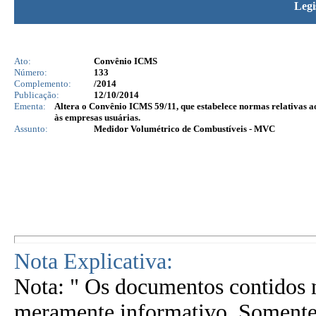
Legi
Ato:
Convênio ICMS
Número:
133
Complemento:
/2014
Publicação:
12/10/2014
Ementa:
Altera o Convênio ICMS 59/11, que estabelece normas relativas 
às empresas usuárias.
Assunto:
Medidor Volumétrico de Combustíveis - MVC
Nota Explicativa:
Nota: " Os documentos contidos n
meramente informativo. Somente 