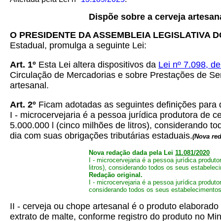
Dispõe sobre a cerveja artesana
O PRESIDENTE DA ASSEMBLEIA LEGISLATIVA 
Estadual, promulga a seguinte Lei:
Art. 1º
Esta Lei altera dispositivos da
Lei nº 7.098, 
Circulação de Mercadorias e sobre Prestações de Ser
artesanal.
Art. 2º
Ficam adotadas as seguintes definições para q
I - microcervejaria é a pessoa jurídica produtora de
5.000.000 l (cinco milhões de litros), considerando t
dia com suas obrigações tributárias estaduais.
(Nova re
Nova redação dada pela Lei
11.081/2020
I - microcervejaria é a pessoa jurídica produ
litros), considerando todos os seus estabelec
Redação original.
I - microcervejaria é a pessoa jurídica produ
considerando todos os seus estabelecimentos,
II - cerveja ou chope artesanal é o produto elaborado
extrato de malte, conforme registro do produto no Min