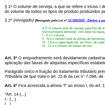
§ 1º O volume de cerveja, a que se refere o inciso I 
do volume de todos os tipos de produto produzidos 
§ 2º
(revogado)
(
Revogado pela Lei nº
13.189/2025 -
Efeitos a pa
§ 2º O volume total de cerveja, para fins de 
microcervejaria artesanal, com base na equaç
I - V é o volume;
II - N é o número total de dornas de fermenta
III - Cd é a capacidade útil, em litros, de cada
IV - 12 é o número de meses do ano.
Art. 3º
O enquadramento será devidamente cadastrado 
aplicação das faixas de alíquotas específicas estabel
Parágrafo único A fruição do tratamento tributário pr
Tributária de que trata o art. 22-B da Lei n° 7.098,
Art. 4º
Fica acrescida a alínea “f” ao inciso I, do art. 
“Art. 14
(...)
I - (...)
(...)