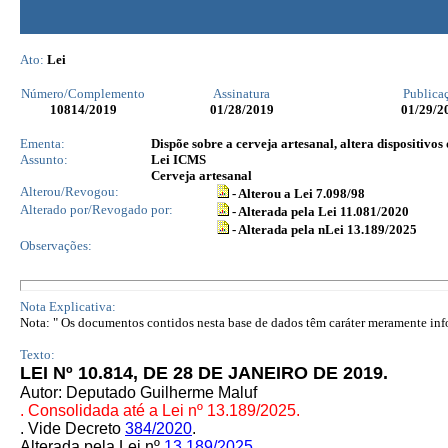
Ato:
Lei
Número/Complemento
Assinatura
Publica
10814
/2019
01/28/2019
01/29/2
Ementa:
Dispõe sobre a cerveja artesanal, altera dispositivos
Assunto:
Lei ICMS
Cerveja artesanal
Alterou/Revogou:
- Alterou a Lei 7.098/98
Alterado por/Revogado por:
- Alterada pela Lei 11.081/2020
- Alterada pela nLei 13.189/2025
Observações:
Nota Explicativa:
Nota: " Os documentos contidos nesta base de dados têm caráter meramente infor
Texto:
LEI Nº 10.814, DE 28 DE JANEIRO DE 2019.
Autor: Deputado Guilherme Maluf
. Consolidada até a Lei nº 13.189/2025.
. Vide Decreto
384/2020
.
Alterada pela Lei nº
13.189/2025
.