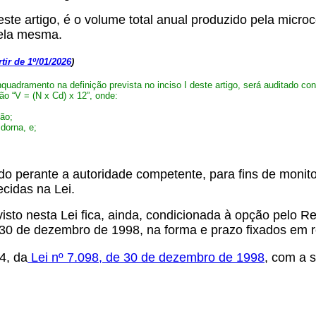
deste artigo, é o volume total anual produzido pela micro
pela mesma.
rtir de 1º/01/2026
)
enquadramento na definição prevista no inciso I deste artigo, será auditado c
ão “V = (N x Cd) x 12”, onde:
ção;
 dorna, e;
perante a autoridade competente, para fins de monito
ecidas na Lei.
evisto nesta Lei fica, ainda, condicionada à opção pelo 
 de 30 de dezembro de 1998, na forma e prazo fixados em
14, da
Lei nº 7.098, de 30 de dezembro de 1998
, com a 