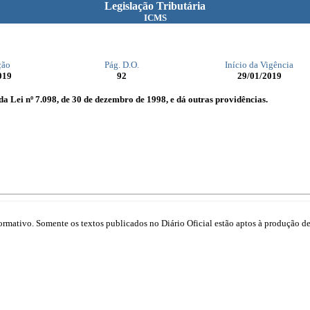
Legislação Tributária
ICMS
ção
Pág. D.O.
Início da Vigência
019
92
29/01/2019
 da Lei nº 7.098, de 30 de dezembro de 1998, e dá outras providências.
mativo. Somente os textos publicados no Diário Oficial estão aptos à produção de 