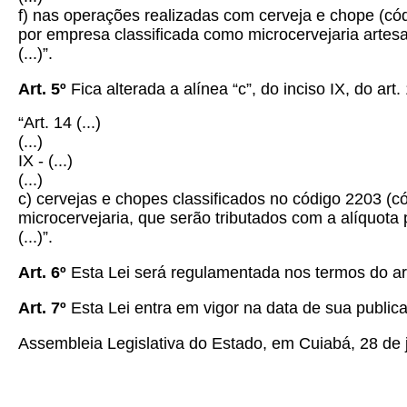
f) nas operações realizadas com cerveja e chope (c
por empresa classificada como microcervejaria artesa
(...)”.
Art. 5º
Fica alterada a alínea “c”, do inciso IX, do art.
“Art. 14
(...)
(...)
IX - (...)
(...)
c) cervejas e chopes classificados no código 2203 
microcervejaria, que serão tributados com a alíquota pr
(...)”.
Art. 6º
Esta Lei será regulamentada nos termos do art
Art. 7º
Esta Lei entra em vigor na data de sua public
Assembleia Legislativa do Estado, em Cuiabá, 28 de 