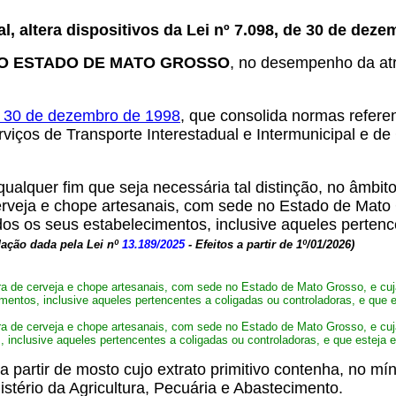
l, altera dispositivos da Lei nº 7.098, de 30 de deze
DO ESTADO DE MATO GROSSO
, no desempenho da atri
de 30 de dezembro de 1998
, que consolida normas refere
viços de Transporte Interestadual e Intermunicipal e d
ualquer fim que seja necessária tal distinção, no âmbi
 cerveja e chope artesanais, com sede no Estado de Mato
odos os seus estabelecimentos, inclusive aqueles perten
dação dada pela Lei nº
13.189/2025
- Efeitos a partir de 1º/01/2026)
tora de cerveja e chope artesanais, com sede no Estado de Mato Grosso, e cuj
imentos, inclusive aqueles pertencentes a coligadas ou controladoras, e que 
tora de cerveja e chope artesanais, com sede no Estado de Mato Grosso, e cuja
 inclusive aqueles pertencentes a coligadas ou controladoras, e que esteja e
 a partir de mosto cujo extrato primitivo contenha, no m
istério da Agricultura, Pecuária e Abastecimento.