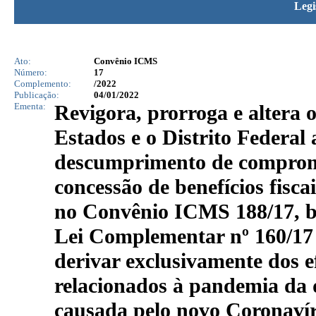
Legi
Ato:
Convênio ICMS
Número:
17
Complemento:
/2022
Publicação:
04/01/2022
Ementa:
Revigora, prorroga e altera
Estados e o Distrito Federal
descumprimento de compromi
concessão de benefícios fisc
no Convênio ICMS 188/17, b
Lei Complementar nº 160/17
derivar exclusivamente dos e
relacionados à pandemia da d
causada pelo novo Coronaví