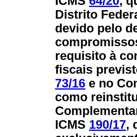
ICMS
64/20
, q
Distrito Feder
devido pelo 
compromisso
requisito à c
fiscais previ
73/16
e no Co
como reinstit
Complementar
ICMS
190/17
,