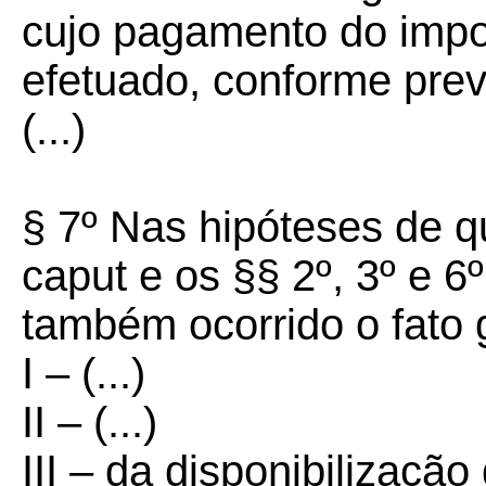
cujo pagamento do impos
efetuado, conforme previ
(...)
§ 7º Nas hipóteses de qu
caput e os §§ 2º, 3º e 6º
também ocorrido o fato
I – (...)
II – (...)
III – da disponibilização