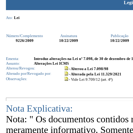
Legi
Ato:
Lei
Número/Complemento
Assinatura
Publicação
9226
/2009
10/22/2009
10/22/2009
Ementa:
Introduz alterações na Lei n° 7.098, de 30 de dezembro de 
Assunto:
Alterações Lei ICMS
Alterou/Revogou:
- Alterou a Lei 7.098/98
Alterado por/Revogado por:
- Alterada pela Lei 11.329/2021
Observações:
- Vide Lei 9.709/12 (art. 4º)
Nota Explicativa:
Nota: " Os documentos contidos n
meramente informativo. Somente 