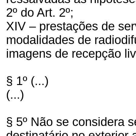
2º do Art. 2º;
XIV – prestações de se
modalidades de radiodif
imagens de recepção livr
§ 1º (...)
(...)
§ 5º Não se considera s
destinatário no exterior