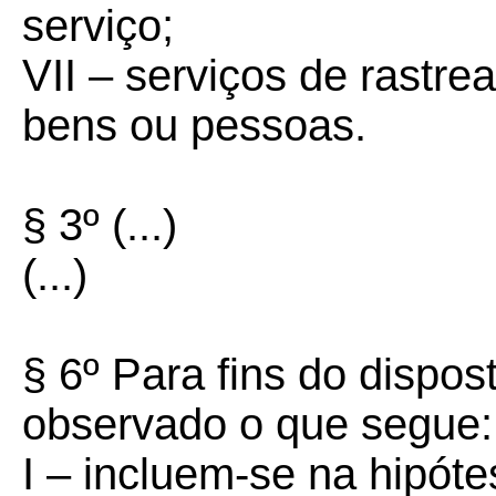
serviço;
VII – serviços de rastre
bens ou pessoas.
§ 3º (...)
(...)
§ 6º Para fins do dispos
observado o que segue:
I – incluem-se na hipótes