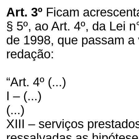
Art. 3º
Ficam acrescenta
§ 5º, ao Art. 4º, da Lei
de 1998, que passam a 
redação:
“Art. 4º (...)
I – (...)
(...)
XIII – serviços prestados
ressalvadas as hipóteses