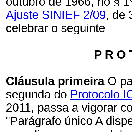
outubro de 1966, no § 1º
Ajuste SINIEF 2/09
, de 
celebrar o seguinte
P R O 
Cláusula primeira
O par
segunda do
Protocolo I
2011, passa a vigorar c
"Parágrafo único A disp