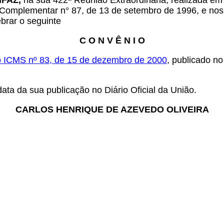
NFAZ,
na sua 422ª Reunião Extraordinária, realizada em B
 Lei Complementar n° 87, de 13 de setembro de 1996, e no
ebrar o seguinte
C O N V Ê N I O
 ICMS nº 83, de 15 de dezembro de 2000
, publicado n
ata da sua publicação no Diário Oficial da União.
CARLOS HENRIQUE DE AZEVEDO OLIVEIRA