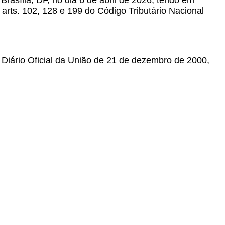
rasília, DF, no dia 6 de abril de 2026, tendo em
s arts. 102, 128 e 199 do Código Tributário Nacional
o Diário Oficial da União de 21 de dezembro de 2000,