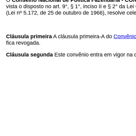
O
Conselho Nacional de Política Fazendária - CO
vista o disposto no art. 9°, § 1°, inciso II e § 2° da
(Lei nº 5.172, de 25 de outubro de 1966), resolve cel
Cláusula primeira
A cláusula primeira-A do
Convênio
fica revogada.
Cláusula segunda
Este convênio entra em vigor na d