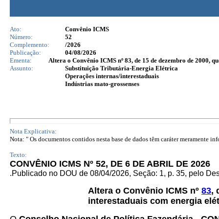
Ato:
Convênio ICMS
Número:
52
Complemento:
/2026
Publicação:
04/08/2026
Ementa:
Altera o Convênio ICMS nº 83, de 15 de dezembro de 2000, que 
Assunto:
Substituição Tributária-Energia Elétrica
Operações internas/interestaduais
Indústrias mato-grossenses
Nota Explicativa:
Nota: " Os documentos contidos nesta base de dados têm caráter meramente infor
Texto:
CONVÊNIO ICMS Nº 52, DE 6 DE ABRIL DE 2026
.Publicado no DOU de 08/04/2026, Seção: 1, p. 35, pelo De
Altera o Convênio ICMS nº
83
,
interestaduais com energia elét