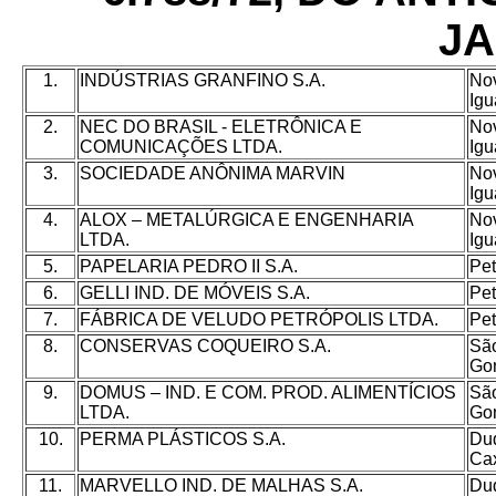
JA
1.
INDÚSTRIAS GRANFINO S.A.
No
Igu
2.
NEC DO BRASIL - ELETRÔNICA E
No
COMUNICAÇÕES LTDA.
Igu
3.
SOCIEDADE ANÔNIMA MARVIN
No
Igu
4.
ALOX – METALÚRGICA E ENGENHARIA
No
LTDA.
Igu
5.
PAPELARIA PEDRO II S.A.
Pet
6.
GELLI IND. DE MÓVEIS S.A.
Pet
7.
FÁBRICA DE VELUDO PETRÓPOLIS LTDA.
Pet
8.
CONSERVAS COQUEIRO S.A.
Sã
Go
9.
DOMUS – IND. E COM. PROD. ALIMENTÍCIOS
Sã
LTDA.
Go
10.
PERMA PLÁSTICOS S.A.
Du
Ca
11.
MARVELLO IND. DE MALHAS S.A.
Du