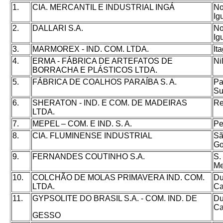
1.
CIA. MERCANTIL E INDUSTRIAL INGÁ
No
Ig
2.
DALLARI S.A.
No
Ig
3.
MARMOREX - IND. COM. LTDA.
It
4.
ERMA - FÁBRICA DE ARTEFATOS DE
Ni
BORRACHA E PLÁSTICOS LTDA.
5.
FÁBRICA DE COALHOS PARAÍBA S. A.
Pa
Su
6.
SHERATON - IND. E COM. DE MADEIRAS
Re
LTDA.
7.
MEPEL – COM. E IND. S. A.
Pe
8.
CIA. FLUMINENSE INDUSTRIAL
S
Go
9.
FERNANDES COUTINHO S.A.
S.
Me
10.
COLCHÃO DE MOLAS PRIMAVERA IND. COM.
Du
LTDA.
Ca
11.
GYPSOLITE DO BRASIL S.A. - COM. IND. DE
Du
Ca
GESSO