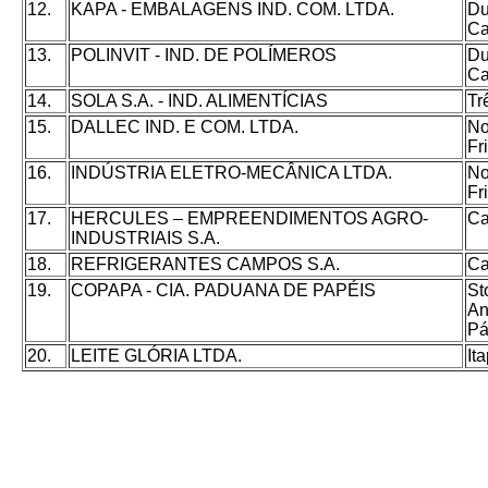
12.
KAPA - EMBALAGENS IND. COM. LTDA.
Du
Ca
13.
POLINVIT - IND. DE POLÍMEROS
Du
Ca
14.
SOLA S.A. - IND. ALIMENTÍCIAS
Tr
15.
DALLEC IND. E COM. LTDA.
No
Fr
16.
INDÚSTRIA ELETRO-MECÂNICA LTDA.
No
Fr
17.
HERCULES – EMPREENDIMENTOS AGRO-
C
INDUSTRIAIS S.A.
18.
REFRIGERANTES CAMPOS S.A.
C
19.
COPAPA - CIA. PADUANA DE PAPÉIS
St
An
Pá
20.
LEITE GLÓRIA LTDA.
It