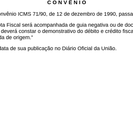
C O N V Ê N I O
onvênio ICMS 71/90, de 12 de dezembro de 1990, passa 
a Nota Fiscal será acompanhada de guia negativa ou de d
deverá constar o demonstrativo do débito e crédito fisc
da de origem.”
ata de sua publicação no Diário Oficial da União.