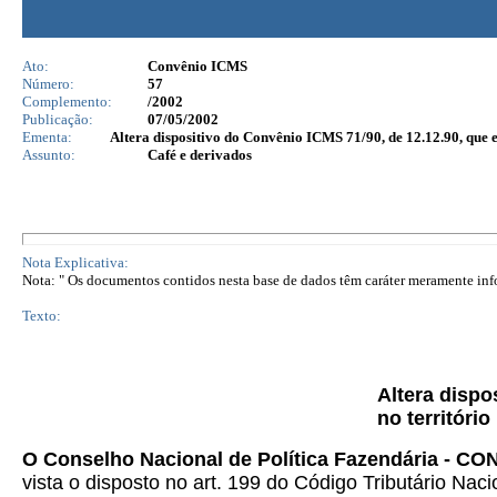
Ato:
Convênio ICMS
Número:
57
Complemento:
/2002
Publicação:
07/05/2002
Ementa:
Altera dispositivo do Convênio ICMS 71/90, de 12.12.90, que es
Assunto:
Café e derivados
Nota Explicativa:
Nota: " Os documentos contidos nesta base de dados têm caráter meramente infor
Texto:
Altera dispo
no território
O Conselho Nacional de Política Fazendária - C
vista o disposto no art. 199 do Código Tributário Naci