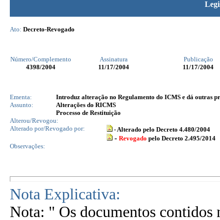
Legi
Ato:
Decreto-Revogado
Número/Complemento
Assinatura
Publicação
4398
/2004
11/17/2004
11/17/2004
Ementa:
Introduz alteração no Regulamento do ICMS e dá outras pr
Assunto:
Alterações do RICMS
Processo de Restituição
Alterou/Revogou:
Alterado por/Revogado por:
- Alterado pelo Decreto 4.480/2004
-
Revogado
pelo Decreto 2.495/2014
Observações:
Nota Explicativa:
Nota: " Os documentos contidos n