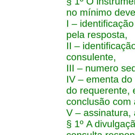
§ 1º
O instrumen
no mínimo deve
I –
identificaçã
pela resposta,
II –
identificaç
consulente,
III –
numero seqü
IV –
ementa do a
do requerente, 
conclusão com 
V –
assinatura,
§ 1º
A divulgaçã