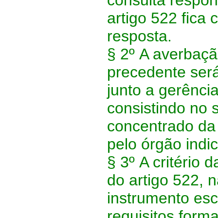
consulta respond
artigo 522 fica
resposta.
§ 2º
A averbaçã
precedente ser
junto a gerência
consistindo no s
concentrado da
pelo órgão indi
§ 3º
A critério 
do artigo 522, 
instrumento esc
requisitos forma