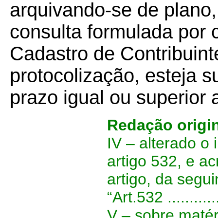
arquivando-se de plano,
consulta formulada por c
Cadastro de Contribuint
protocolização, esteja 
prazo igual ou superior
Redação origi
IV – alterado o 
artigo 532, e a
artigo, da segui
“Art.532
............
V –
sobre matér