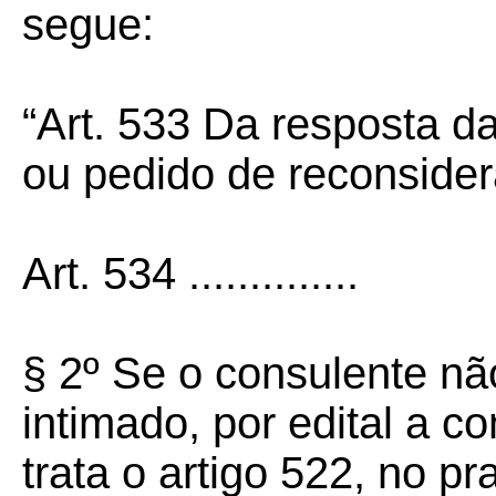
segue:
“Art. 533 Da resposta d
ou pedido de reconside
Art. 534
..............
§ 2º
Se o consulente nã
intimado, por edital a 
trata o artigo 522, no pr