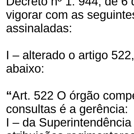
Decreto nº 1. 944, de 6
vigorar com as seguinte
assinaladas:
I –
alterado o artigo 522
abaixo:
“
Art. 522
O órgão compe
consultas é a gerência:
I – da Superintendência