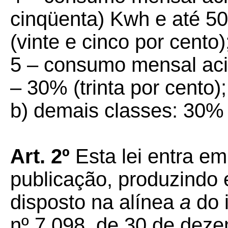
cinqüenta) Kwh e até 5
(vinte e cinco por cento)
5 – consumo mensal ac
– 30% (trinta por cento);
b) demais classes: 30% (
Art. 2º
Esta lei entra em
publicação, produzindo 
disposto na alínea
a
do i
nº 7.098, de 30 de dez