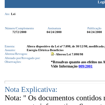
Legi
Ato:
Lei
Número/Complemento
Assinatura
Publicação
7272
/2000
04/24/2000
04/24/2000
Ementa:
Altera dispositivo da Lei nº 7.098, de 30/12/98, modificada 
Assunto:
Energia Elétrica-Benefícios
Alterou/Revogou:
- Alterou Lei 7.098/98
Alterado por/Revogado por:
Observações:
*Ressalvas quanto aos efeitos no A
Vide Informação
009/2001
Nota Explicativa:
Nota: " Os documentos contidos n