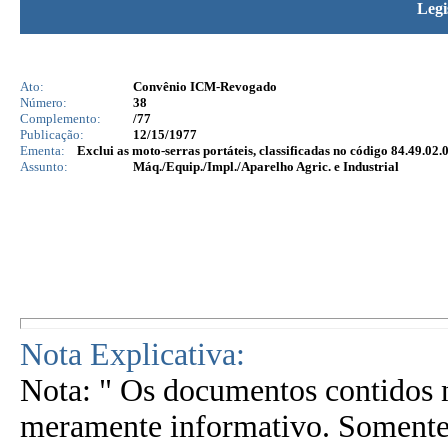
Legi
Ato:
Convênio ICM-Revogado
Número:
38
Complemento:
/77
Publicação:
12/15/1977
Ementa:
Exclui as moto-serras portáteis, classificadas no código 84.49.02
Assunto:
Máq./Equip./Impl./Aparelho Agric. e Industrial
Nota Explicativa:
Nota: " Os documentos contidos n
meramente informativo. Somente 